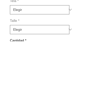
Tela
*
Talle
*
Cantidad
*
Agregar al carrito
Realizar compra