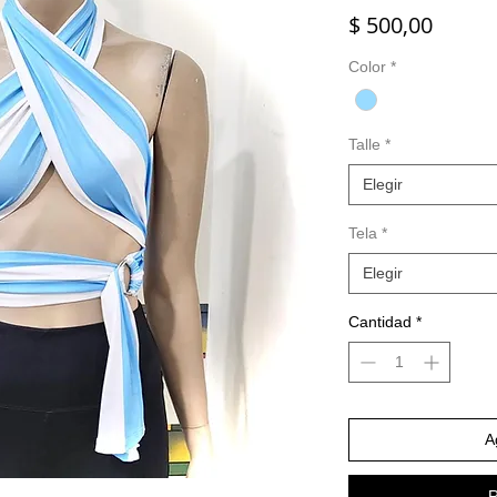
Precio
$ 500,00
Color
*
Talle
*
Elegir
Tela
*
Elegir
Cantidad
*
A
R