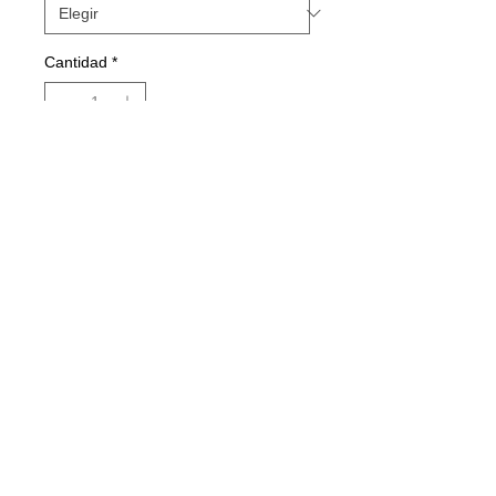
Cantidad
*
Agregar al carrito
Realizar compra
Pagina por AiX Tienda. Moda,
Indumentaria, Ropa de mujeres.