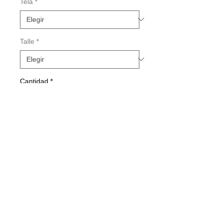
Tela
*
Talle
*
Cantidad
*
Agregar al carrito
Realizar compra