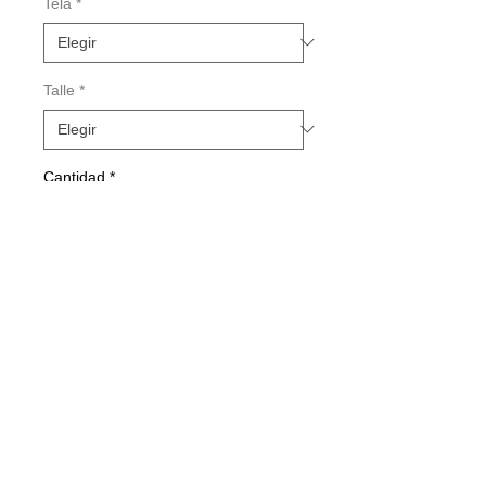
Tela
*
Talle
*
Cantidad
*
Agregar al carrito
Realizar compra