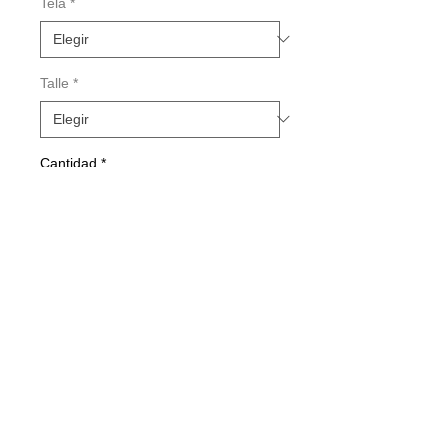
Tela
*
Talle
*
Cantidad
*
Agregar al carrito
Realizar compra