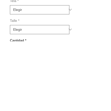
Tela
*
Talle
*
Cantidad
*
Agregar al carrito
Realizar compra