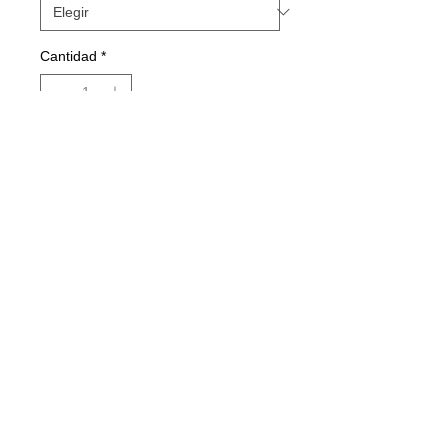
Cantidad
*
Agregar al carrito
Realizar compra
Pagina por AiX Tienda. Moda,
Indumentaria, Ropa de mujeres.